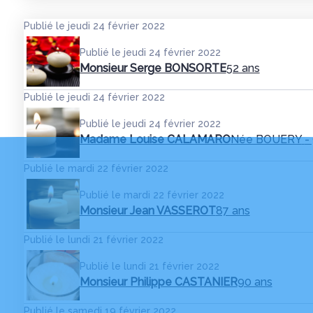
Publié le jeudi 24 février 2022
Publié le jeudi 24 février 2022
Monsieur Serge BONSORTE
52 ans
Publié le jeudi 24 février 2022
Publié le jeudi 24 février 2022
Madame Louise CALAMARO
Née BOUERY
-
Publié le mardi 22 février 2022
Publié le mardi 22 février 2022
Monsieur Jean VASSEROT
87 ans
Publié le lundi 21 février 2022
Publié le lundi 21 février 2022
Monsieur Philippe CASTANIER
90 ans
Publié le samedi 19 février 2022