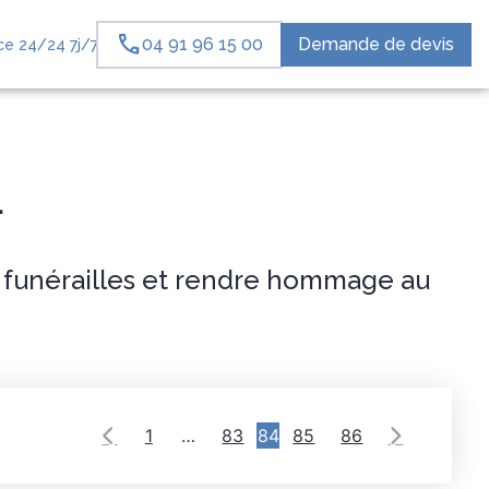
04 91 96 15 00
Demande de devis
e 24/24 7j/7
 HOMMAGES
ESPACE FAMILLE
4
s funérailles et rendre hommage au
1
…
83
84
85
86