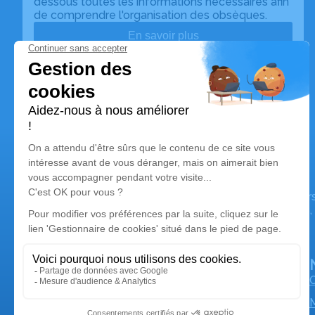
dessous toutes les informations nécessaires afin
de comprendre l'organisation des obsèques.
En savoir plus
Pompes Funèbres Espace Funéraire
Nos équipes vous aident à honorer la mémoire de la pe
perpétuer son souvenir dans le respect de ses volontés,
avec dignité dans son dernier voyage.
O
M