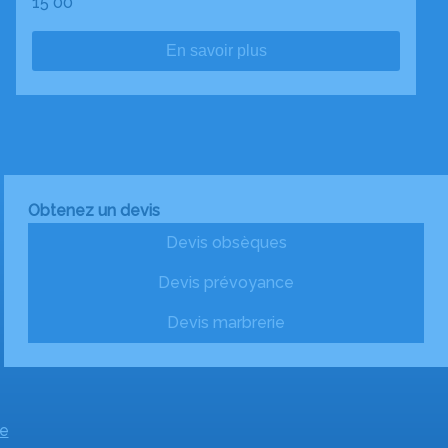
15 00
En savoir plus
Obtenez un devis
Devis obsèques
Devis prévoyance
Devis marbrerie
e