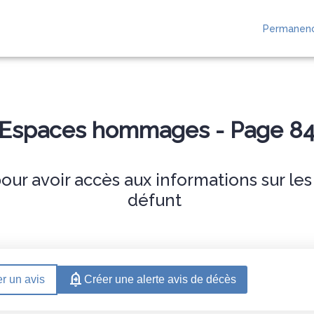
Permanenc
 SES OBSÈQUES
SERVICES AUX FAMILLES
NOTRE AGENCE
ESPACES
Espaces hommages - Page 8
ur avoir accès aux informations sur le
défunt
r un avis
Créer une alerte avis de décès