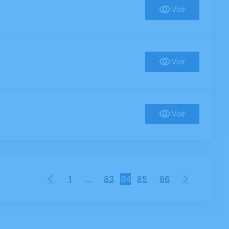
Voir
Voir
Voir
1
…
83
84
85
86