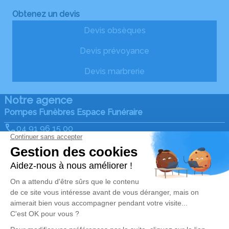
Obtenez un devis
Devis obsèques
Devis prévoyance
Devis marbrerie
Notre agence
Pompes Funèbres Espace Funéraire
04 91 96 15 00
efuneraire@gmail.com
28, Avenue de Saint Antoine - 13015 - Marseille
4.9/5 - 342 avis
Nos Services
Liens utiles
Organiser des obsèques
Avis de décès
Monuments funéraires
Demande de rendez-vous
en agence
Services aux familles