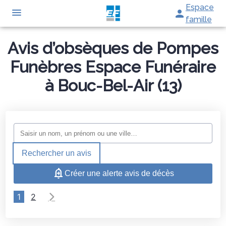
Espace
famille
ORGANISER DES OBSÈQUES
Avis d’obsèques de Pompes
MONUMENTS FUNÉRAIRES
Funèbres Espace Funéraire
PRÉVOIR SES OBSÈQUES
à Bouc-Bel-Air (13)
SERVICES AUX FAMILLES
NOTRE AGENCE
ESPACES HOMMAGES
ESPACE FAMILLE
Rechercher un avis
Créer une alerte avis de décès
1
2