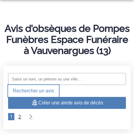
ORGANISER DES OBSÈQUES
MONUMENTS FUNÉRAIRES
Avis d’obsèques de Pompes
PRÉVOIR SES OBSÈQUES
Funèbres Espace Funéraire
SERVICES AUX FAMILLES
à Vauvenargues (13)
NOTRE AGENCE
ESPACES HOMMAGES
ESPACE FAMILLE
Rechercher un avis
Créer une alerte avis de décès
1
2