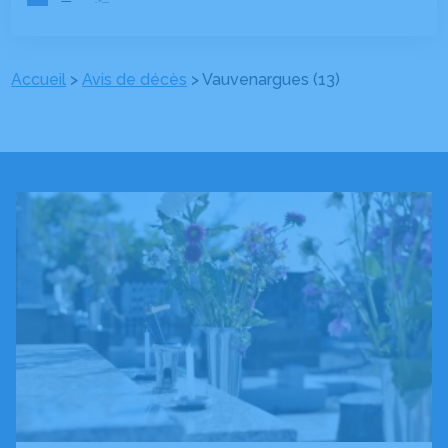
Accueil
>
Avis de décès
>
Vauvenargues (13)