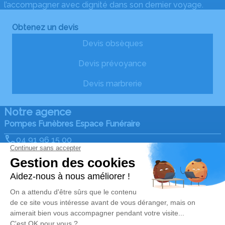
l’accompagner avec dignité dans son dernier voyage.
Obtenez un devis
Devis obsèques
Devis prévoyance
Devis marbrerie
Notre agence
Pompes Funèbres Espace Funéraire
04 91 96 15 00
efuneraire@gmail.com
28, Avenue de Saint Antoine - 13015 - Marseille
4.9/5 - 342 avis
Nos Services
Liens utiles
Organiser des obsèques
Avis de décès
Monuments funéraires
Demande de rendez-vous