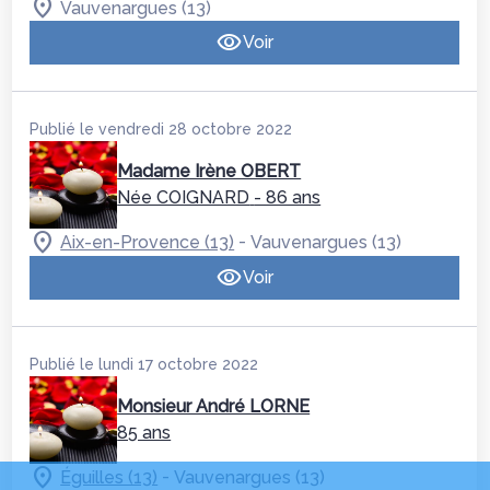
Vauvenargues (13)
Voir
Publié le vendredi 28 octobre 2022
Madame Irène OBERT
Née COIGNARD
- 86 ans
-
Aix-en-Provence (13)
Vauvenargues (13)
Voir
Publié le lundi 17 octobre 2022
Monsieur André LORNE
85 ans
-
Éguilles (13)
Vauvenargues (13)