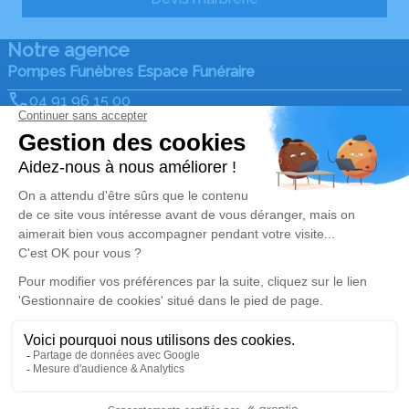
Notre agence
Pompes Funèbres Espace Funéraire
04 91 96 15 00
efuneraire@gmail.com
28, Avenue de Saint Antoine - 13015 - Marseille
4.9/5 - 342 avis
Nos Services
Liens utiles
Organiser des obsèques
Avis de décès
Monuments funéraires
Demande de rendez-vous
en agence
Services aux familles
Nos réseaux sociaux
Mentions légales
Politique de traitement des données personnelles
Politique d’utilisation des cookies
Gestionnaire de cookies