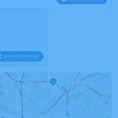
Je rends hommage
1