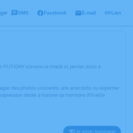
ager
SMS
Facebook
E-mail
Lien
e PUTIGNY survenu le mardi 21 janvier 2020 à
rtager des photos souvenirs, une anecdote ou exprimer
'expression dédié à honorer la mémoire d’Yvette
Je rends hommage