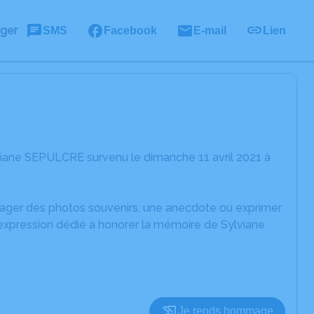
ager
SMS
Facebook
E-mail
Lien
viane SEPULCRE survenu le dimanche 11 avril 2021 à
rtager des photos souvenirs, une anecdote ou exprimer
'expression dédié à honorer la mémoire de Sylviane
Je rends hommage