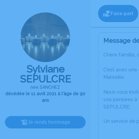
Faire-part
Message de 
Chère famille, 
Sylviane
C’est avec une
SEPULCRE
Marseille.
née SANCHEZ
Nous vous invit
décédée le 11 avril 2021 à l'âge de 90
vos pensées à t
ans
SEPULCRE.
Un service de 
Je rends hommage