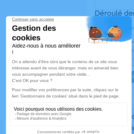
Déroulé de
Les inform
Activez une ale
Recevoir une ale
Je veux êtr
Rendez h
Plantez un a