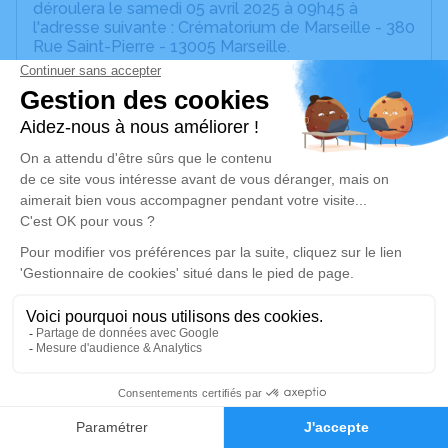
déroulera le samedi 05 avril 2025 à 09h45 à
l'adresse suivante : Crématorium de Marseille - 380
Rue Saint-Pierre - 13005 Marseille.
Cet espace privé est destiné à recueillir vos
condoléances ou le souvenir d’un moment passé.
Un service de plantation d’arbre hommage est
disponible ici
.
Je rends hommage
Cérémonie religieuse
samedi 05 avril 2025 à 09h45
Crématorium de Marseille
380 Rue Saint-Pierre
13005 Marseille
1
Faire-part
Hommages
Je rends hommage