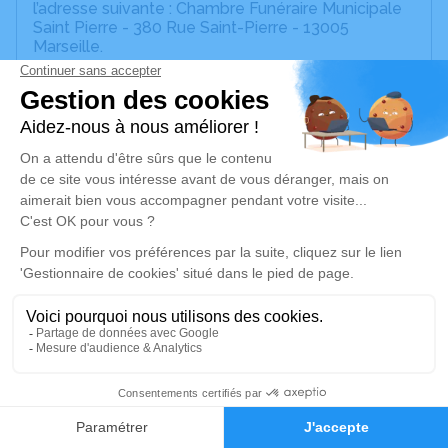
l’adresse suivante : Chambre Funéraire Municipale
Saint Pierre - 380 Rue Saint-Pierre - 13005
Marseille.
Nous vous invitons à utiliser cet espace pour
laisser vos condoléances, partager des photos
souvenirs, une anecdote ou exprimer vos pensées
à travers des poèmes ou des textes. Cet endroit
est un lieu d'expression dédié à honorer la
mémoire de Roger NOVARO.
Je rends hommage
Cérémonie religieuse
vendredi 20 février 2026 à 10h00
Chambre Funéraire Municipale Saint Pierre de
Marseille
3
380 Rue Saint-Pierre
13005 Marseille
Faire-part
Hommages