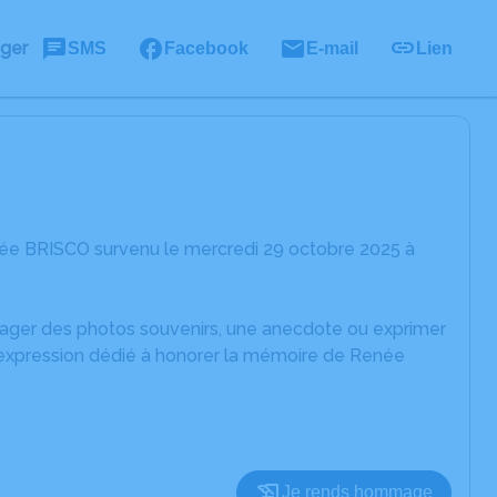
ager
SMS
Facebook
E-mail
Lien
née BRISCO survenu le mercredi 29 octobre 2025 à
rtager des photos souvenirs, une anecdote ou exprimer
d'expression dédié à honorer la mémoire de Renée
Je rends hommage