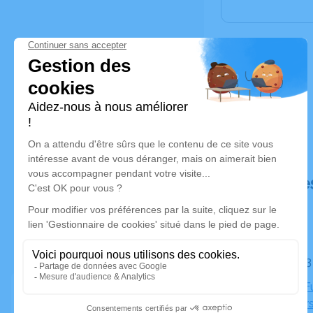
Déroulé de
Le lundi 
Chapelle Fu
13005 Mars