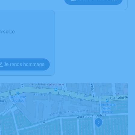
rseille
Je rends hommage
2