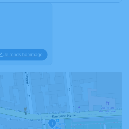
Je rends hommage
1