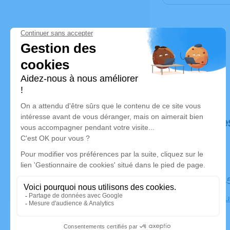
Déroulé de
Le mardi 1
Crématoriu
Marseille