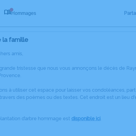
Part
Hommages
0
la famille
chers amis,
e grande tristesse que nous vous annonçons le décès de
Provence.
ons à utiliser cet espace pour laisser vos condoléances, pa
travers des poèmes ou des textes. Cet endroit est un lieu 
plantation d’arbre hommage est
disponible ici
.