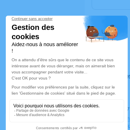
Déroulé de
Le jeudi 
Chambre Fun
Ledoux, 13