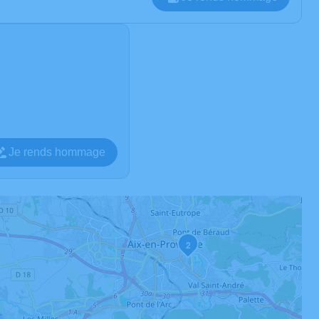
Je rends hommage
2