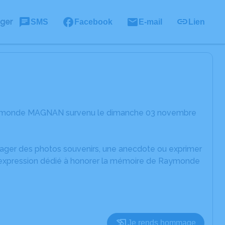
ager
SMS
Facebook
E-mail
Lien
 Raymonde MAGNAN survenu le dimanche 03 novembre
rtager des photos souvenirs, une anecdote ou exprimer
d'expression dédié à honorer la mémoire de Raymonde
Je rends hommage