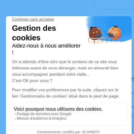
Déroulé de
Les inform
Activez une ale
Recevoir une ale