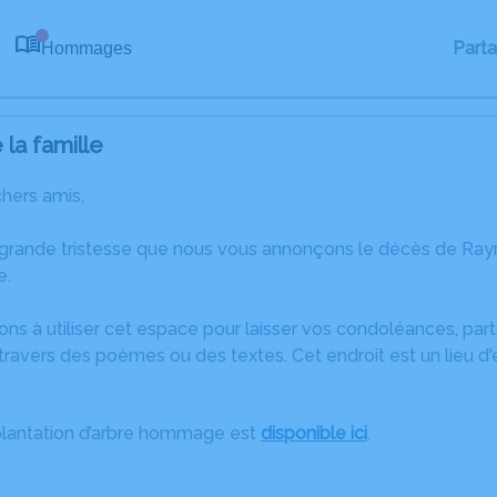
Part
Hommages
0
la famille
chers amis,
 grande tristesse que nous vous annonçons le décès de R
e.
ons à utiliser cet espace pour laisser vos condoléances, pa
travers des poèmes ou des textes. Cet endroit est un lieu 
plantation d’arbre hommage est
disponible ici
.