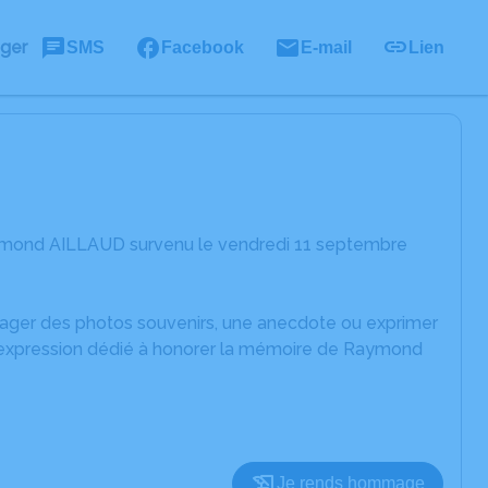
ager
SMS
Facebook
E-mail
Lien
aymond AILLAUD survenu le vendredi 11 septembre
rtager des photos souvenirs, une anecdote ou exprimer
d'expression dédié à honorer la mémoire de Raymond
Je rends hommage