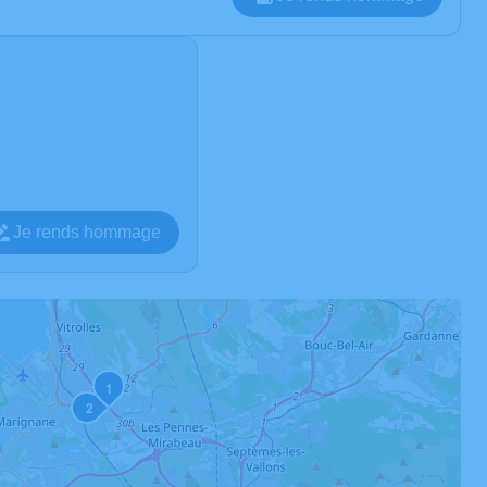
Je rends hommage
1
2