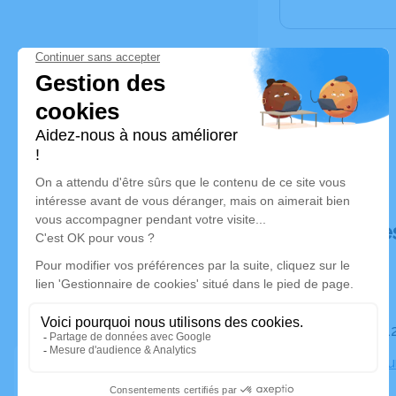
Déroulé de
Le mardi 1
Crématoriu
Marseille