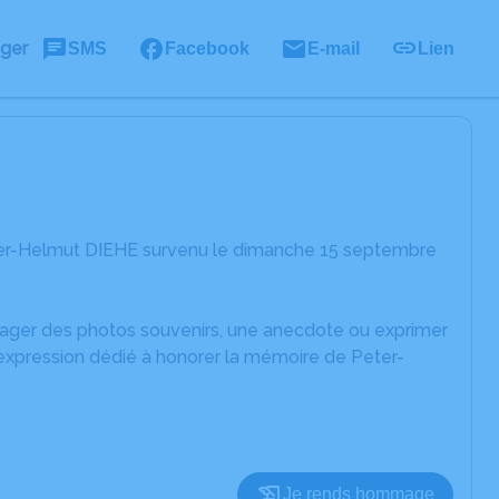
ager
SMS
Facebook
E-mail
Lien
ter-Helmut DIEHE survenu le dimanche 15 septembre
rtager des photos souvenirs, une anecdote ou exprimer
'expression dédié à honorer la mémoire de Peter-
Je rends hommage