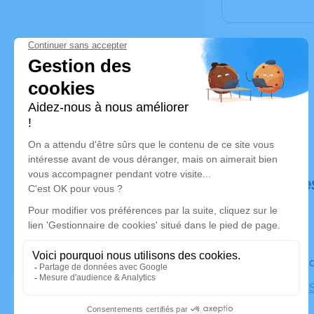
Déroulé de
Le vendre
Cimetière S
Marseille