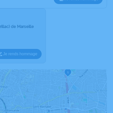
illac) de Marseille
Je rends hommage
1