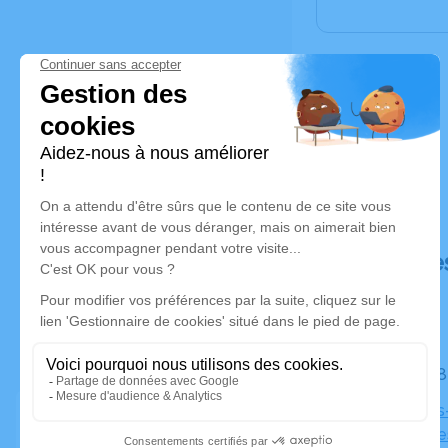
Déroulé de
Le jeudi 
Église Bois
des Félibre