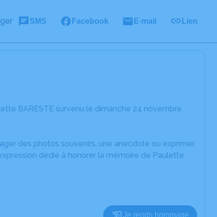
ager
SMS
Facebook
E-mail
Lien
aulette BARESTE survenu le dimanche 24 novembre
rtager des photos souvenirs, une anecdote ou exprimer
'expression dédié à honorer la mémoire de Paulette
Je rends hommage