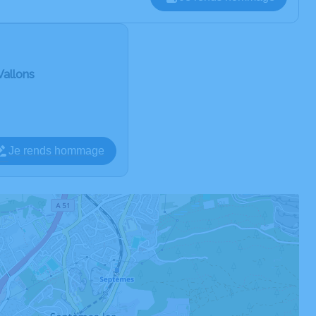
Vallons
Je rends hommage