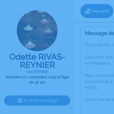
Faire-part
Message de 
Chère famille, 
Odette RIVAS-
C’est avec une
REYNIER
en-Provence.
née REYNIER
Nous vous invit
décédée le 1 novembre 2019 à l'âge
vos pensées à t
de 97 ans
RIVAS.
Un service de 
Je rends hommage