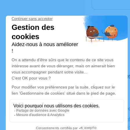
Déroulé de
Le mercre
Église Sain
Septèmes-l