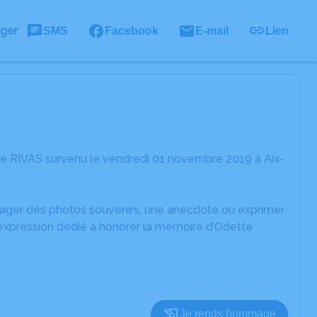
ager
SMS
Facebook
E-mail
Lien
te RIVAS survenu le vendredi 01 novembre 2019 à Aix-
rtager des photos souvenirs, une anecdote ou exprimer
'expression dédié à honorer la mémoire d’Odette
Je rends hommage