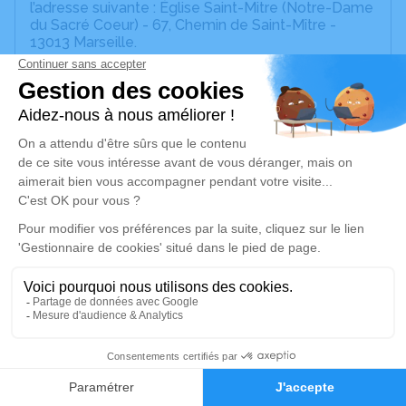
l’adresse suivante : Église Saint-Mitre (Notre-Dame
du Sacré Coeur) - 67, Chemin de Saint-Mître -
13013 Marseille.
Nous vous invitons à utiliser cet espace pour
laisser vos condoléances, partager des photos
souvenirs, une anecdote ou exprimer vos pensées
à travers des poèmes ou des textes. Cet endroit
est un lieu d'expression dédié à honorer la
mémoire d’Odette DELAVAUD.
Conformément à ses désirs : "Ni fleurs, ni
couronnes"
Je rends hommage
Cérémonie religieuse
mercredi 21 janvier 2026 à 14h30
14
Église Saint-Mitre (Notre-Dame du Sacré
Coeur) de Marseille
Faire-part
Hommages
67, Chemin de Saint-Mître