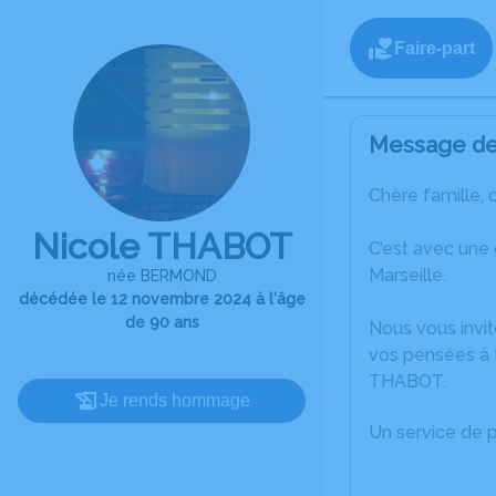
Faire-part
Message de 
Chère famille, 
Nicole THABOT
C’est avec une
Marseille.
née BERMOND
décédée le 12 novembre 2024 à l'âge
de 90 ans
Nous vous invit
vos pensées à t
THABOT.
Je rends hommage
Un service de 