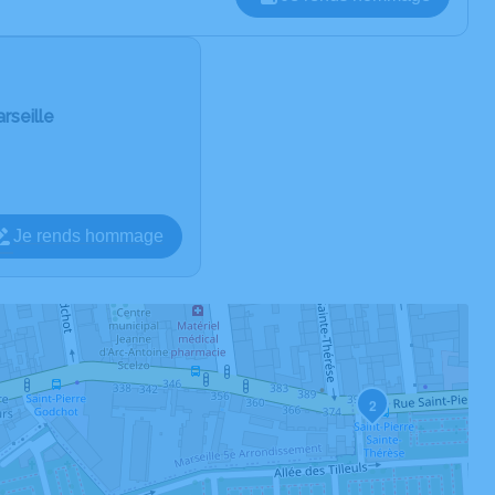
rseille
Je rends hommage
2