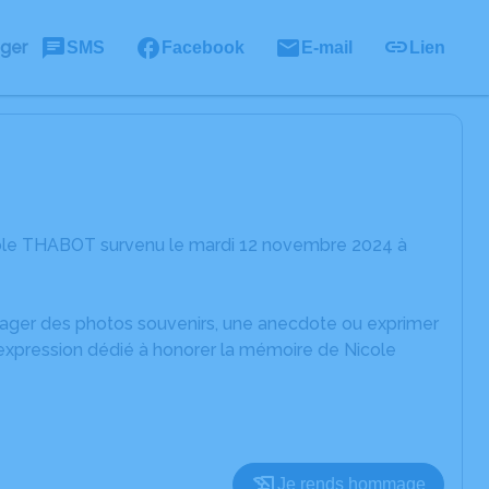
ager
SMS
Facebook
E-mail
Lien
cole THABOT survenu le mardi 12 novembre 2024 à
rtager des photos souvenirs, une anecdote ou exprimer
'expression dédié à honorer la mémoire de Nicole
Je rends hommage