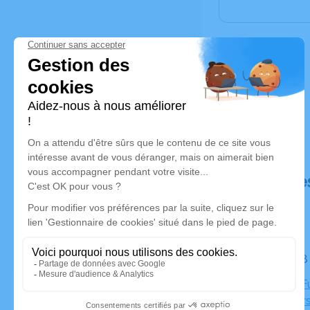
Déroulé de
Le lundi 
Chapelle Fu
13005 Mars