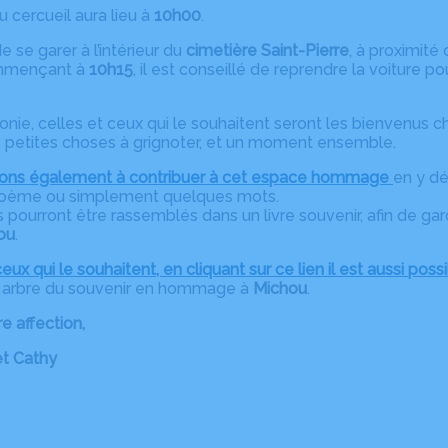
 cercueil aura lieu à
10h00
.
de se garer à l’intérieur du
cimetière Saint-Pierre
, à proximité
mmençant à
10h15
, il est conseillé de reprendre la voiture 
nie, celles et ceux qui le souhaitent seront les bienvenus 
s petites choses à grignoter, et un moment ensemble.
tons également à contribuer à cet espace hommage
en y dé
poème ou simplement quelques mots.
ourront être rassemblés dans un livre souvenir, afin de ga
ou
.
eux qui le souhaitent, en cliquant sur ce lien il est aussi possi
un arbre du souvenir en hommage à
Michou
.
e affection,
et Cathy