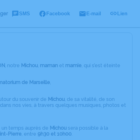
ager
SMS
Facebook
E-mail
Lien
ON
, notre
Michou
,
maman
et
mamie
, qui s’est éteinte
atorium de Marseille
,
utour du souvenir de
Michou
, de sa vitalité, de son
ue dans nos vies, à travers quelques musiques, photos et
ie, un temps auprès de
Michou
sera possible à la
int-Pierre
, entre
9h30 et 10h00
.