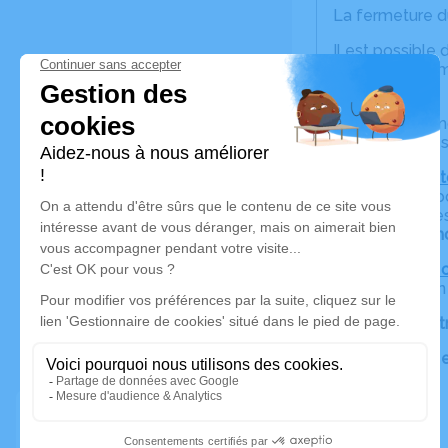
La fermeture du
Il est possible 
cérémonie co
courte.
Après la cérémo
verre, quelque
Nous vous invi
anecdote, un 
Ces hommages p
autour de
Mich
Pour celles et c
faire planter 
Avec toute notr
Pierrot, Archie 