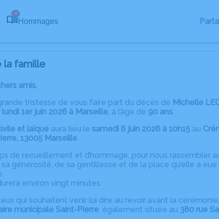
16
Part
Hommages
la famille
chers amis,
grande tristesse de vous faire part du décès de
Michelle LE
e
lundi 1er juin 2026 à Marseille
, à l’âge de
90 ans
.
vile et laïque
aura lieu le
samedi 6 juin 2026 à 10h15
au
Crém
ierre, 13005 Marseille
.
ps de recueillement et d’hommage, pour nous rassembler a
e sa générosité, de sa gentillesse et de la place qu’elle a e
e.
urera environ vingt minutes.
ceux qui souhaitent venir lui dire au revoir avant la cérémon
ire municipale Saint-Pierre
, également située au
380 rue Sa