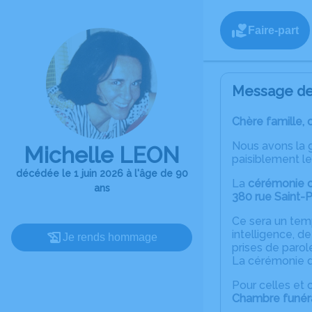
Faire-part
Message de 
Chère famille, 
Nous avons la 
Michelle LEON
paisiblement l
décédée le 1 juin 2026 à l'âge de 90
La
cérémonie ci
ans
380 rue Saint-P
Ce sera un tem
intelligence, d
Je rends hommage
prises de parol
La cérémonie d
Pour celles et 
Chambre funéra