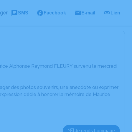
ager
SMS
Facebook
E-mail
Lien
aurice Alphonse Raymond FLEURY survenu le mercredi
rtager des photos souvenirs, une anecdote ou exprimer
'expression dédié à honorer la mémoire de Maurice
Je rends hommage