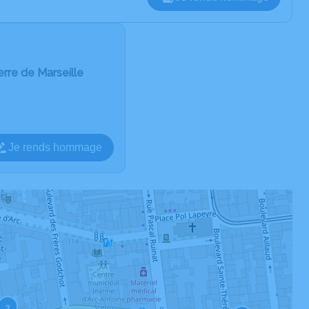
rre de Marseille
Je rends hommage
3