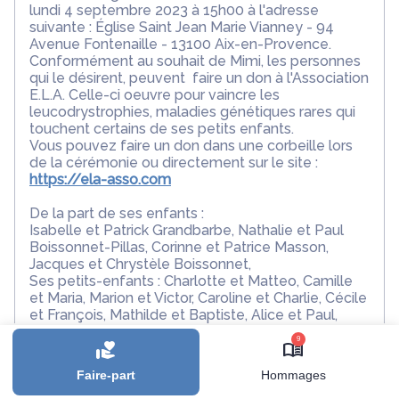
lundi 4 septembre 2023 à 15h00 à l'adresse
suivante : Église Saint Jean Marie Vianney - 94
Avenue Fontenaille - 13100 Aix-en-Provence.
Conformément au souhait de Mimi, les personnes
qui le désirent, peuvent faire un don à l'Association
E.L.A. Celle-ci oeuvre pour vaincre les
leucodrystrophies, maladies génétiques rares qui
touchent certains de ses petits enfants.
Vous pouvez faire un don dans une corbeille lors
de la cérémonie ou directement sur le site :
https://ela-asso.com
De la part de ses enfants :
Isabelle et Patrick Grandbarbe, Nathalie et Paul
Boissonnet-Pillas, Corinne et Patrice Masson,
Jacques et Chrystèle Boissonnet,
Ses petits-enfants : Charlotte et Matteo, Camille
et Maria, Marion et Victor, Caroline et Charlie, Cécile
et François, Mathilde et Baptiste, Alice et Paul,
Ses arrieres petits-enfants : Louise, Sybel, Milo,
9
Blaise, Septime, Bérénice, Augustin, Marcel et
Héloïse.
Faire-part
Hommages