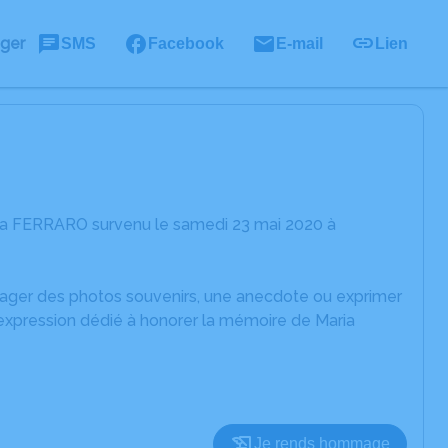
ager
SMS
Facebook
E-mail
Lien
ria FERRARO survenu le samedi 23 mai 2020 à
rtager des photos souvenirs, une anecdote ou exprimer
'expression dédié à honorer la mémoire de Maria
Je rends hommage