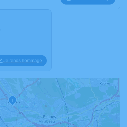
e
Je rends hommage
1