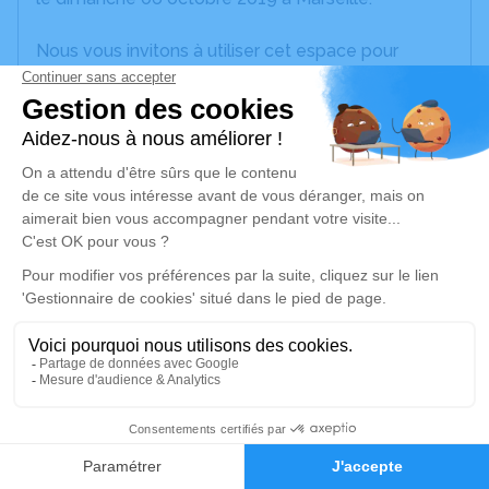
Nous vous invitons à utiliser cet espace pour
laisser vos condoléances, partager des photos
souvenirs, une anecdote ou exprimer vos pensées
à travers des poèmes ou des textes. Cet endroit
est un lieu d'expression dédié à honorer la
mémoire de Louise ALFONSI.
Un service de plantation d’arbre hommage est
disponible ici
.
Je rends hommage
Cérémonie religieuse
jeudi 10 octobre 2019 à 10h45
2
Chambre Funéraire Municipale Saint Pierre de
Marseille
Faire-part
Hommages
380 Rue Saint-Pierre