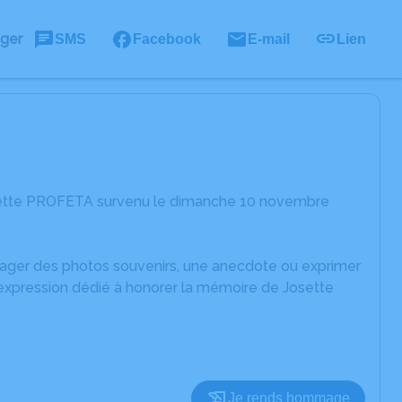
ager
SMS
Facebook
E-mail
Lien
osette PROFETA survenu le dimanche 10 novembre
rtager des photos souvenirs, une anecdote ou exprimer
'expression dédié à honorer la mémoire de Josette
Je rends hommage