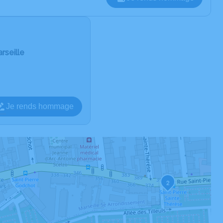
rseille
Je rends hommage
2