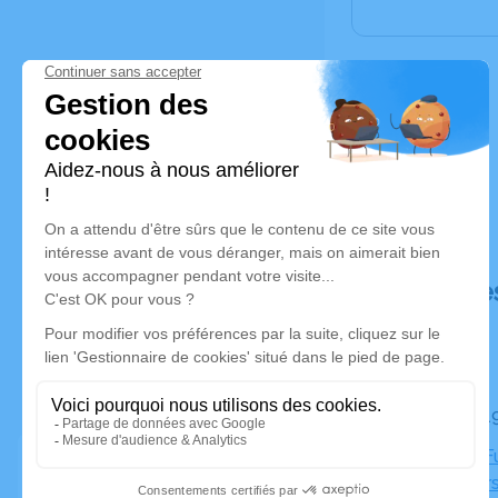
Déroulé de
Le mardi 
Chapelle Fu
13005 Mars