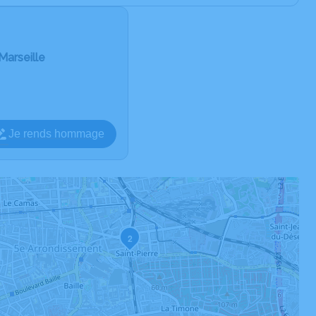
Marseille
Je rends hommage
2