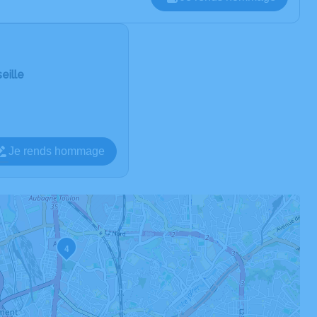
eille
Je rends hommage
4