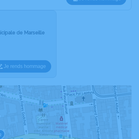
cipale de Marseille
Je rends hommage
2