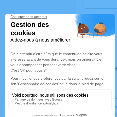
Déroulé de
Le mardi 
Chapelle d
Montolivet,