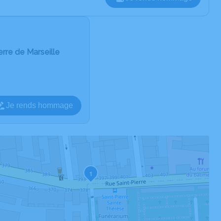
rre de Marseille
Je rends hommage
1