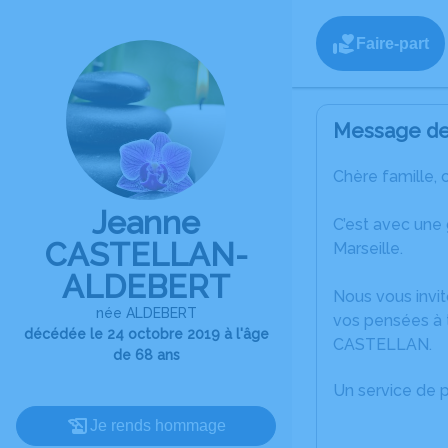
Faire-part
Message de 
Chère famille, 
Jeanne
C’est avec une
CASTELLAN-
Marseille.
ALDEBERT
Nous vous invit
née ALDEBERT
vos pensées à 
décédée le 24 octobre 2019 à l'âge
CASTELLAN.
de 68 ans
Un service de 
Je rends hommage