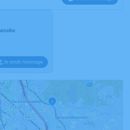
arseille
Je rends hommage
1