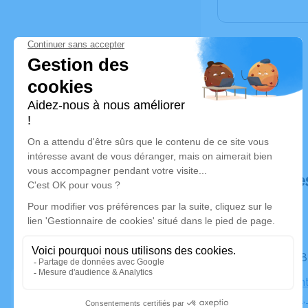
Déroulé de
Le jeudi 
Église Sain
Fontainieu,