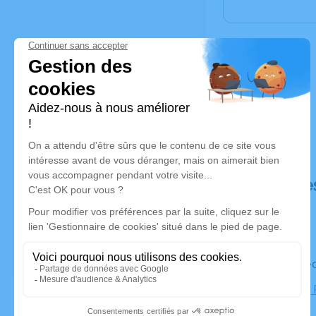
Déroulé de
Le mercred
Cimetière,