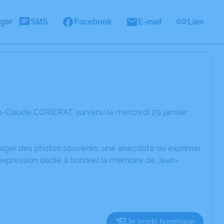
ager
SMS
Facebook
E-mail
Lien
n-Claude CORIERAT survenu le mercredi 29 janvier
rtager des photos souvenirs, une anecdote ou exprimer
'expression dédié à honorer la mémoire de Jean-
Je rends hommage