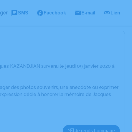
ager
SMS
Facebook
E-mail
Lien
ques KAZANDJIAN survenu le jeudi 09 janvier 2020 à
rtager des photos souvenirs, une anecdote ou exprimer
'expression dédié à honorer la mémoire de Jacques
Je rends hommage