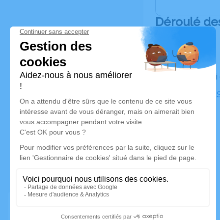
Déroulé de
Le samedi
Cimetière S
Marseille