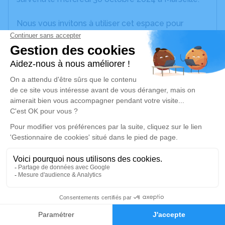
Nous vous invitons à utiliser cet espace pour
laisser vos condoléances, partager des photos
souvenirs, une anecdote ou exprimer vos pensées
à travers des poèmes ou des textes. Cet endroit
est un lieu d'expression dédié à honorer la
mémoire d’Hermine FERNANDEZ.
Un service de plantation d’arbre hommage est
disponible ici
.
Je rends hommage
Cérémonie religieuse
samedi 02 novembre 2024 à 10h00
1
Chapelle Funérarium Saint Pierre de Marseille
Cimetière Saint Pierre
Faire-part
Hommages
13005 Marseille