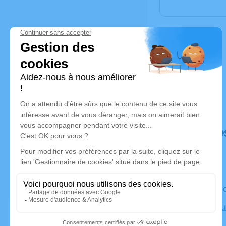
Déroulé de
Le mercred
Crématoriu
Marseille