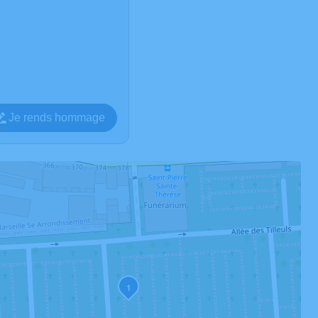
Je rends hommage
1