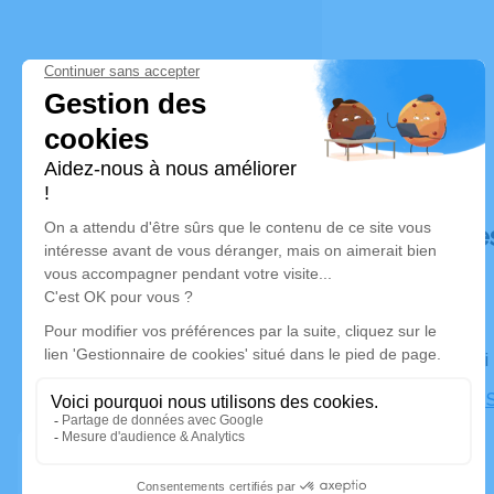
Déroulé de
Le samedi
Cimetière S
Marseille