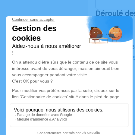
Déroulé de
Le jeudi 
Cimetière S
Marseille