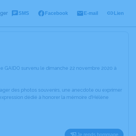
ager
SMS
Facebook
E-mail
Lien
ène GAIDO survenu le dimanche 22 novembre 2020 à
rtager des photos souvenirs, une anecdote ou exprimer
'expression dédié à honorer la mémoire d’Hélène
Je rends hommage