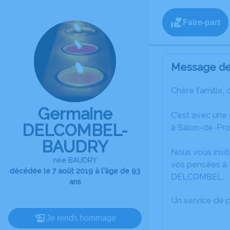
Faire-part
Message de 
Chère famille, 
Germaine
C’est avec une
DELCOMBEL-
à Salon-de-Pr
BAUDRY
Nous vous invit
née BAUDRY
vos pensées à 
décédée le 7 août 2019 à l'âge de 93
DELCOMBEL.
ans
Un service de 
Je rends hommage