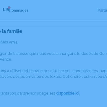
Part
Hommages
0
la famille
chers amis,
 grande tristesse que nous vous annonçons le décès de G
ovence.
ons à utiliser cet espace pour laisser vos condoléances, pa
travers des poèmes ou des textes. Cet endroit est un lieu 
plantation d’arbre hommage est
disponible ici
.