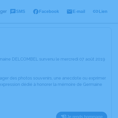
ager
SMS
Facebook
E-mail
Lien
ermaine DELCOMBEL survenu le mercredi 07 août 2019
rtager des photos souvenirs, une anecdote ou exprimer
d'expression dédié à honorer la mémoire de Germaine
Je rends hommage