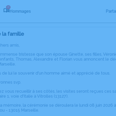
47
Part
Hommages
la famille
chers amis,
immense tristesse que son épouse Ginette, ses filles, Véroniq
 enfants, Thomas, Alexandre et Florian vous annoncent le d
arseille.
 de lui le souvenir d'un homme aimé et apprécié de tous.
uronnes svp.
ez vous recueillir à ses côtés, les visites seront reçues ces
e 1, voie d'Italie à Vitrolles (13127).
sa mémoire, la cérémonie se déroulera le lundi 08 juin 2026 à
u - 13015 Marseille.