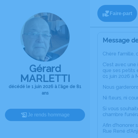
Faire-part
Message de 
Chère famille, 
C’est avec une 
Gérard
que ses petits
MARLETTI
01 juin 2026 à M
décédé le 1 juin 2026 à l'âge de 81
Nous garderons
ans
Ni fleurs, ni co
Si vous souhait
chambre funérair
Je rends hommage
Afin d'honorer 
Rue René d'Anjo