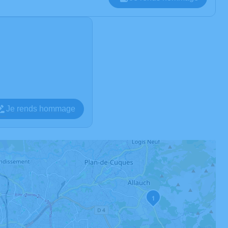
Je rends hommage
1