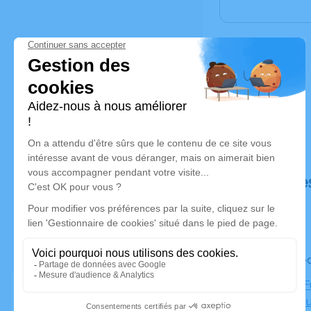
Déroulé de
Le mercre
Chambre Fu
13190 Alla