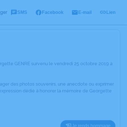
ager
SMS
Facebook
E-mail
Lien
orgette GENRE survenu le vendredi 25 octobre 2019 à
rtager des photos souvenirs, une anecdote ou exprimer
d'expression dédié à honorer la mémoire de Georgette
Je rends hommage