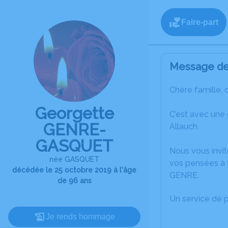
Faire-part
Message de 
Chère famille, 
Georgette
C’est avec une
GENRE-
Allauch.
GASQUET
Nous vous invit
née GASQUET
vos pensées à 
décédée le 25 octobre 2019 à l'âge
GENRE.
de 96 ans
Un service de 
Je rends hommage