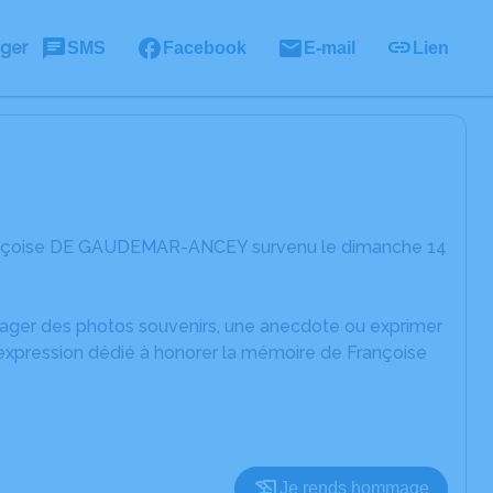
ager
SMS
Facebook
E-mail
Lien
Françoise DE GAUDEMAR-ANCEY survenu le dimanche 14
rtager des photos souvenirs, une anecdote ou exprimer
'expression dédié à honorer la mémoire de Françoise
Je rends hommage