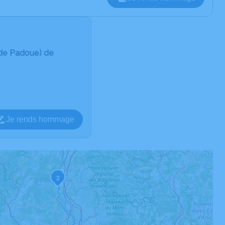
 de Padoue) de
Je rends hommage
2