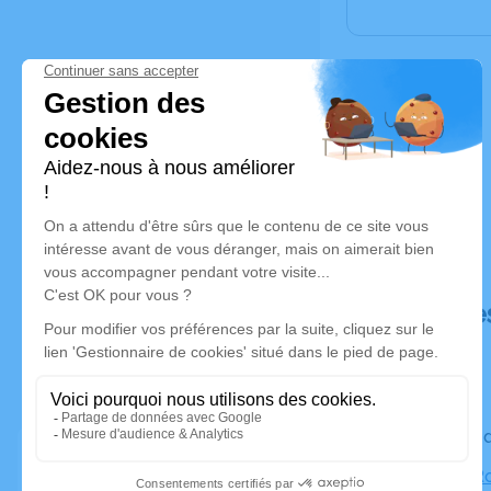
Déroulé de
Le vendre
Église le R