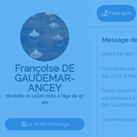
Faire-part
Message de 
Chère famille, 
Françoise DE
C’est avec une
GAUDEMAR-
juin 2020 à Mars
ANCEY
Nous vous invit
décédée le 14 juin 2020 à l'âge de 97
vos pensées à 
ans
DE GAUDEMAR
Un service de 
Je rends hommage