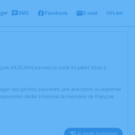
ager
SMS
Facebook
E-mail
Lien
is KILIDJIAN survenu le lundi 20 juillet 2020 à
rtager des photos souvenirs, une anecdote ou exprimer
'expression dédié à honorer la mémoire de François
Je rends hommage