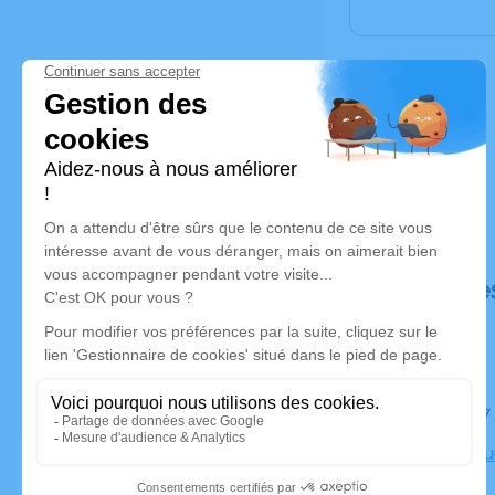
Déroulé de
Le lundi 2
Crématoriu
Marseille