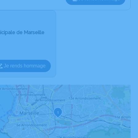
cipale de Marseille
Je rends hommage
1