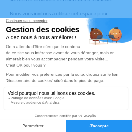
Nous vous invitons à utiliser cet espace pour
laisser vos condoléances, partager des photos
souvenirs, une anecdote ou exprimer vos pensées
à travers des poèmes ou des textes. Cet endroit
est un lieu d'expression dédié à honorer la
mémoire d’Emilienne MACAIGNE.
Un service de plantation d’arbre hommage est
disponible ici
.
Je rends hommage
Cérémonie religieuse
jeudi 05 mars 2020 à 10h00
3
Chapelle de la Chambre Funéraire Municipale
de Marseille
Faire-part
Hommages
380 A Rue Saint-Pierre