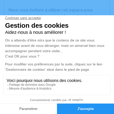
Nous vous invitons à utiliser cet espace pour
laisser vos condoléances, partager des photos
souvenirs, une anecdote ou exprimer vos pensées
à travers des poèmes ou des textes. Cet endroit
est un lieu d'expression dédié à honorer la
mémoire d’Elias KHALIL.
Un service de plantation d’arbre hommage est
disponible ici
.
Je rends hommage
Déroulé des obsèques
Les informations sur la cérémonie seront
2
bientôt disponibles.
Faire-part
Hommages
Activez une alerte si vous souhaitez être prévenu