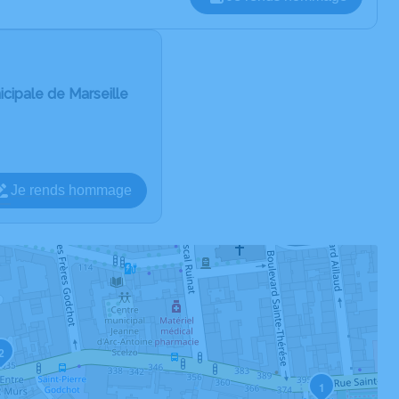
cipale de Marseille
Je rends hommage
2
1