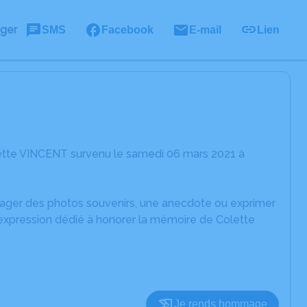
ager
SMS
Facebook
E-mail
Lien
lette VINCENT survenu le samedi 06 mars 2021 à
rtager des photos souvenirs, une anecdote ou exprimer
'expression dédié à honorer la mémoire de Colette
Je rends hommage