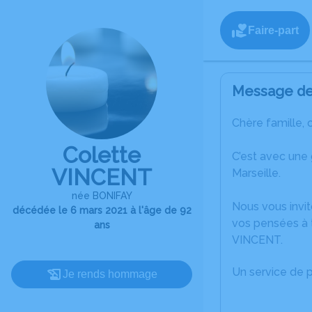
Faire-part
Message de 
Chère famille, 
Colette
C’est avec une
VINCENT
Marseille.
née BONIFAY
Nous vous invit
décédée le 6 mars 2021 à l'âge de 92
vos pensées à t
ans
VINCENT.
Un service de 
Je rends hommage