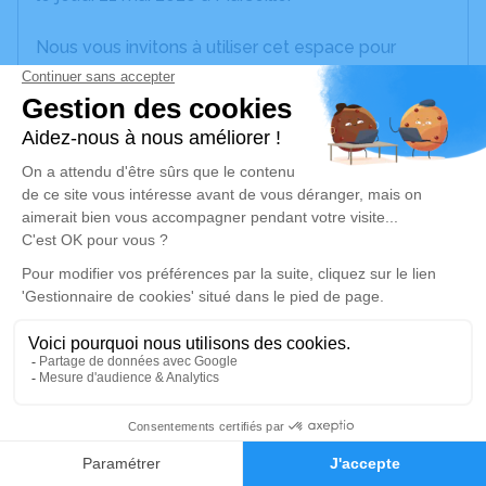
Nous vous invitons à utiliser cet espace pour
laisser vos condoléances, partager des photos
souvenirs, une anecdote ou exprimer vos pensées
à travers des poèmes ou des textes. Cet endroit
est un lieu d'expression dédié à honorer la
mémoire de Christian NOBLE.
Un service de plantation d’arbre hommage est
disponible ici
.
Je rends hommage
Cérémonie religieuse
mardi 26 mai 2026 à 14h30
1
Basilique du Sacre-Cœur-de-Jesus de
Marseille
Faire-part
Hommages
81, Avenue du Prado