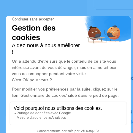
Déroulé de
Le lundi 2
Cimetière l